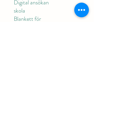
Digital ansökan
skola
Blankett för
utskrift
Praktisk
t
För alla
Lågstadiet
Mellanstadiet
Högstadiet
Fritids
Förskola
Kontakt
Hitta hit